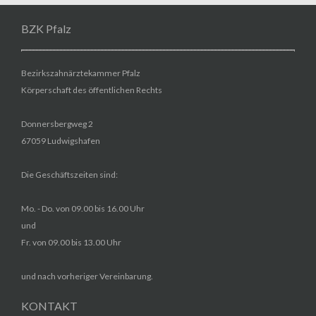
BZK Pfalz
Bezirkszahnärztekammer Pfalz
Körperschaft des öffentlichen Rechts
Donnersbergweg 2
67059 Ludwigshafen
Die Geschäftszeiten sind:
Mo. - Do. von 09.00 bis 16.00 Uhr
und
Fr. von 09.00 bis 13.00 Uhr
und nach vorheriger Vereinbarung.
KONTAKT