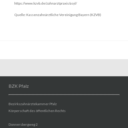
https://www.kzvb.de/zahnarztpraxis/asyl/
Quelle: Kassenzahnärztliche Vereinigung Bayern (KZVB)
BZK Pfalz
Bezirkszahnärztekammer Pfalz
Körperschaft des öffentlichen Rechts
Donnersbergweg 2