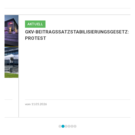
AKTUELL
GKV-BEITRAGSSATZSTABILISIERUNGSGESETZ:
Z
PROTEST
vom 11.05.2026
vo