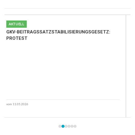
AKTUELL
GKV-BEITRAGSSATZSTABILISIERUNGSGESETZ:
Z
PROTEST
vom 11.05.2026
vo