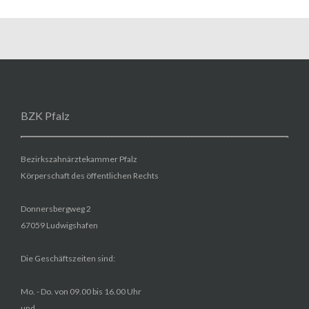
BZK Pfalz
Bezirkszahnärztekammer Pfalz
Körperschaft des öffentlichen Rechts
Donnersbergweg 2
67059 Ludwigshafen
Die Geschäftszeiten sind:
Mo. - Do. von 09.00 bis 16.00 Uhr
und