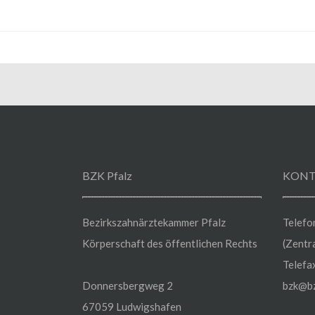
BZK Pfalz
KONT
Bezirkszahnärztekammer Pfalz
Telefo
Körperschaft des öffentlichen Rechts
(Zentr
Telefa
Donnersbergweg 2
bzk@bz
67059 Ludwigshafen