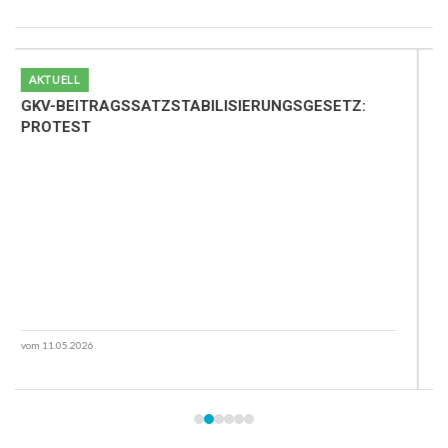
AKTUELL
GKV-BEITRAGSSATZSTABILISIERUNGSGESETZ:
Z
PROTEST
vom 11.05.2026
vo