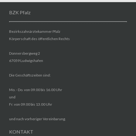
BZK Pfalz
Bezirkszahnärztekammer Pfalz
Körperschaft des öffentlichen Rechts
Donnersbergweg 2
67059 Ludwigshafen
Die Geschäftszeiten sind:
Mo. - Do. von 09.00 bis 16.00 Uhr
und
Fr. von 09.00 bis 13.00 Uhr
und nach vorheriger Vereinbarung.
KONTAKT