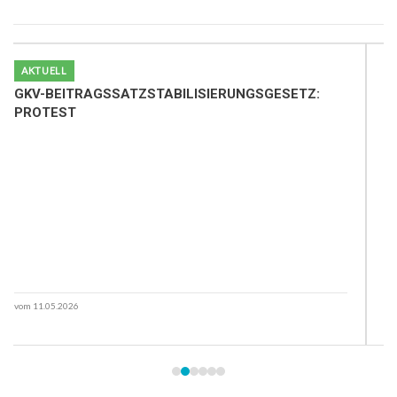
AKTUELL
GKV-BEITRAGSSATZSTABILISIERUNGSGESETZ:
Z
PROTEST
vom 11.05.2026
vo