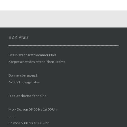
BZK Pfalz
Bezirkszahnärztekammer Pfalz
Körperschaft des öffentlichen Rechts
Donnersbergweg 2
67059 Ludwigshafen
Die Geschäftszeiten sind:
Mo. - Do. von 09.00 bis 16.00 Uhr
und
Fr. von 09.00 bis 13.00 Uhr